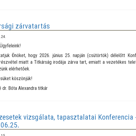
rsági zárvatartás
.24.
 Ügyfeleink!
atjuk Önöket, hogy 2026. június 25. napján (csütörtök) délelőtt Kon
részvétel miatt a Titkárság irodája zárva tart, emiatt a vezetékes tel
zünk elérhetőek.
süket köszönjük!
 dr. Bóta Alexandra titkár
zesetek vizsgálata, tapasztalatai Konferencia 
06.25.
.15.