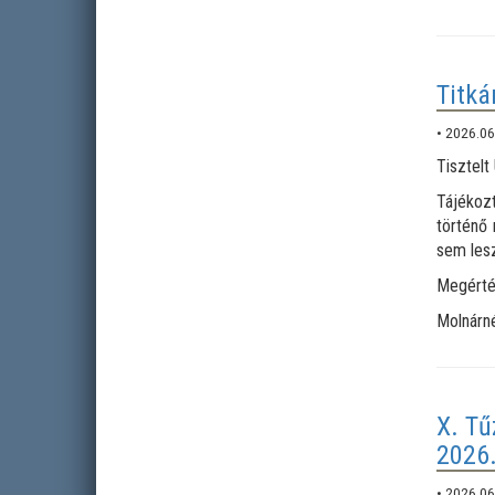
Titká
• 2026.06
Tisztelt
Tájékozt
történő 
sem les
Megérté
Molnárné
X. Tű
2026.
• 2026.06