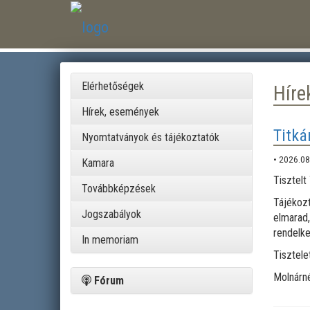
Elérhetőségek
Híre
Hírek, események
Titká
Nyomtatványok és tájékoztatók
• 2026.08
Kamara
Tisztelt
Továbbképzések
Tájékozt
Jogszabályok
elmara
rendelke
In memoriam
Tisztelet
Molnárné
Fórum