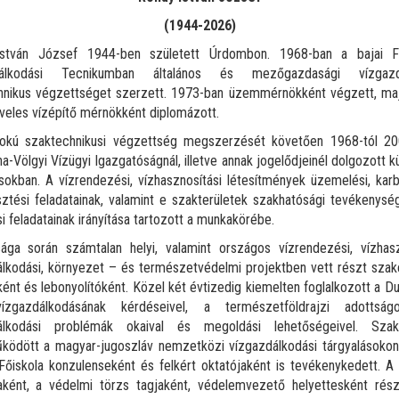
(1944-2026)
stván József 1944-ben született Úrdombon. 1968-ban a bajai F
dálkodási Tecnikumban általános és mezőgazdasági vízgazdá
hnikus végzettséget szerzett. 1973-ban üzemmérnökként végzett, ma
veles vízépítő mérnökként diplomázott.
fokú szaktechnikusi végzettség megszerzését követően 1968-tól 20
a-Völgyi Vízügyi Igazgatóságnál, illetve annak jogelődjeinél dolgozott 
okban. A vízrendezési, vízhasznosítási létesítmények üzemelési, karb
sztési feladatainak, valamint e szakterületek szakhatósági tevékenys
i feladatainak irányítása tartozott a munkakörébe.
ága során számtalan helyi, valamint országos vízrendezési, vízhaszn
lkodási, környezet – és természetvédelmi projektben vett részt szak
ént és lebonyolítóként. Közel két évtizedig kiemelten foglalkozott a D
zgazdálkodásának kérdéseivel, a természetföldrajzi adottság
álkodási problémák okaival és megoldási lehetőségeivel. Szak
ködött a magyar-jugoszláv nemzetközi vízgazdálkodási tárgyalásokon.
Főiskola konzulenseként és felkért oktatójaként is tevékenykedett. 
jaként, a védelmi törzs tagjaként, védelemvezető helyettesként rés