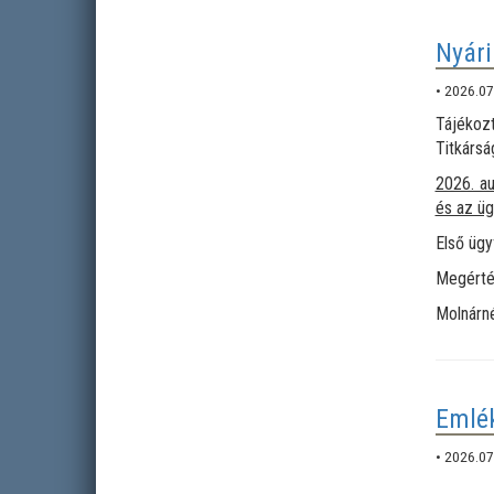
Nyári
• 2026.07
Tájékoz
Titkársá
2026.
au
és az üg
Első ügy
Megérté
Molnárné
Emlék
• 2026.07