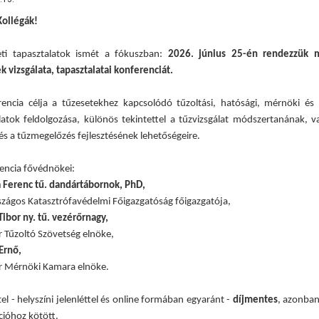
Kollégák!
eti tapasztalatok ismét a fókuszban:
2026. június 25-én rendezzük 
k vizsgálata, tapasztalatai konferenciát.
encia célja a tűzesetekhez kapcsolódó tűzoltási, hatósági, mérnöki és 
latok feldolgozása, különös tekintettel a tűzvizsgálat módszertanának, v
 és a tűzmegelőzés fejlesztésének lehetőségeire.
encia fővédnökei:
a Ferenc tű. dandártábornok, PhD,
zágos Katasztrófavédelmi Főigazgatóság főigazgatója,
ibor ny. tű. vezérőrnagy,
 Tűzoltó Szövetség elnöke,
Ernő,
 Mérnöki Kamara elnöke.
el - helyszíni jelenléttel és online formában egyaránt -
díjmentes
, azonban
cióhoz kötött.