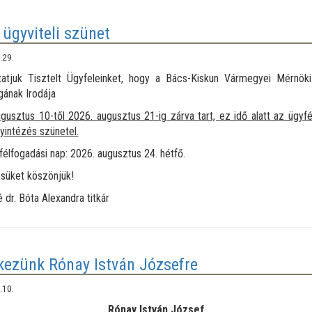
 ügyviteli szünet
.29.
tatjuk Tisztelt Ügyfeleinket, hogy a Bács-Kiskun Vármegyei Mérnök
gának Irodája
gusztus 10-től 2026. augusztus 21-ig zárva tart, ez idő alatt az ügyf
yintézés szünetel.
félfogadási nap: 2026. augusztus 24. hétfő.
süket köszönjük!
 dr. Bóta Alexandra titkár
ezünk Rónay István Józsefre
.10.
Rónay István József