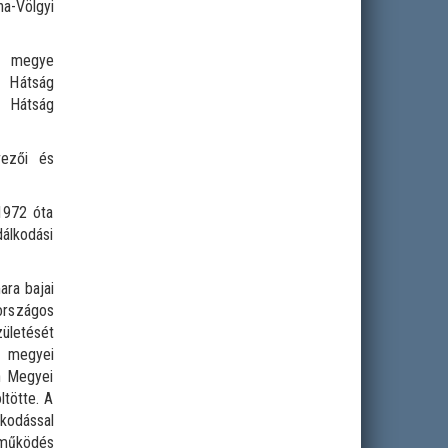
na-Völgyi
un megye
i Hátság
i Hátság
vezői és
1972 óta
dálkodási
ra bajai
országos
zületését
a megyei
n Megyei
ltötte. A
lkodással
működés