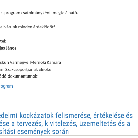
tes program csatolmányként megtalálható.
tel várunk minden érdeklődőt!
tel:
jas János
iskun Vármegyei Mérnöki Kamara
mi Szakcsoportjának elnöke
ódó dokumentumok:
rogram
delmi kockázatok felismerése, értékelése és
ése a tervezés, kivitelezés, üzemeltetés és a
sítási események során