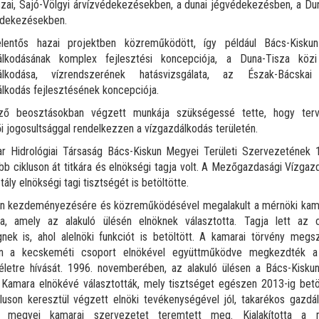
iszai, Sajó-Völgyi árvízvédekezésekben, a dunai jégvédekezésben, a Du
édekezésekben.
lentős hazai projektben közreműködött, így például Bács-Kisk
álkodásának komplex fejlesztési koncepciója, a Duna-Tisza köz
álkodása, vízrendszerének hatásvizsgálata, az Észak-Bácska
lkodás fejlesztésének koncepciója.
ző beosztásokban végzett munkája szükségessé tette, hogy ter
i jogosultsággal rendelkezzen a vízgazdálkodás területén.
r Hidrológiai Társaság Bács-Kiskun Megyei Területi Szervezetének 
öbb cikluson át titkára és elnökségi tagja volt. A Mezőgazdasági Vízgaz
ály elnökségi tagi tisztségét is betöltötte.
n kezdeményezésére és közreműködésével megalakult a mérnöki kama
ja, amely az alakuló ülésén elnöknek választotta. Tagja lett az 
nek is, ahol alelnöki funkciót is betöltött. A kamarai törvény megs
n a kecskeméti csoport elnökével együttműködve megkezdték 
életre hívását. 1996. novemberében, az alakuló ülésen a Bács-Kisku
Kamara elnökévé választották, mely tisztséget egészen 2013-ig betö
luson keresztül végzett elnöki tevékenységével jól, takarékos gazdá
 megyei kamarai szervezetet teremtett meg. Kialakította a 