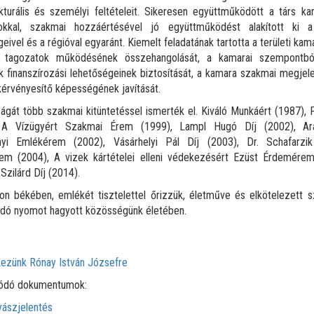
ukturális és személyi feltételeit. Sikeresen együttműködött a társ ka
okkal, szakmai hozzáértésével jó együttműködést alakított ki
geivel és a régióval egyaránt. Kiemelt feladatának tartotta a területi kam
 tagozatok működésének összehangolását, a kamarai szempontbó
k finanszírozási lehetőségeinek biztosítását, a kamara szakmai megje
érvényesítő képességének javítását.
gát több szakmai kitüntetéssel ismerték el. Kiváló Munkáért (1987),
 A Vízügyért Szakmai Érem (1999), Lampl Hugó Díj (2002), Ar
yi Emlékérem (2002), Vásárhelyi Pál Díj (2003), Dr. Schafarzi
em (2004), A vizek kártételei elleni védekezésért Ezüst Érdemérem
 Szilárd Díj (2014).
n békében, emlékét tisztelettel őrizzük, életműve és elkötelezett s
dó nyomot hagyott közösségünk életében.
ódó dokumentumok:
yászjelentés