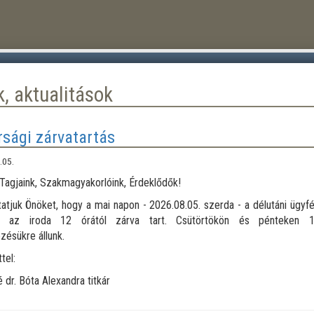
k, aktualitások
rsági zárvatartás
.05.
 Tagjaink, Szakmagyakorlóink, Érdeklődők!
atjuk Önöket, hogy a mai napon - 2026.08.05. szerda - a délutáni ügyf
d, az iroda 12 órától zárva tart. Csütörtökön és pénteken 1
zésükre állunk.
tel:
 dr. Bóta Alexandra titkár