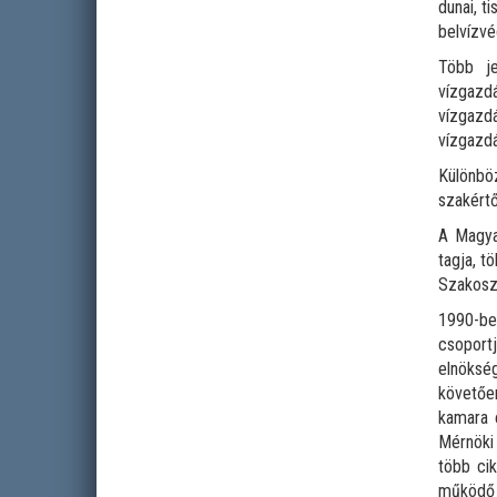
dunai, t
belvízv
Több je
vízgazd
vízgazd
vízgazdá
Különbö
szakértő
A Magya
tagja, t
Szakoszt
1990-be
csoport
elnökség
követőe
kamara 
Mérnöki 
több cik
működő