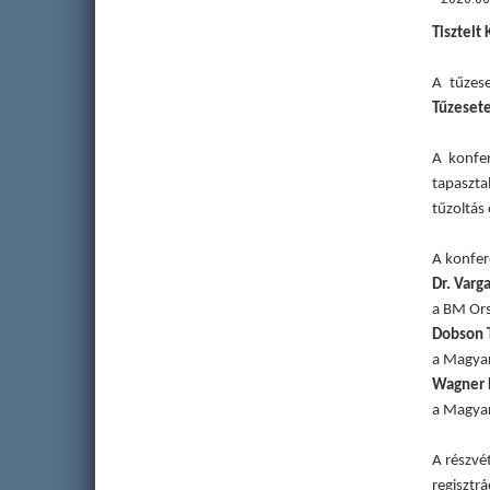
Tisztelt 
A tűzes
Tűzesete
A konfer
tapaszta
tűzoltás
A konfer
Dr. Varg
a BM Ors
Dobson T
a Magyar
Wagner 
a Magyar
A részvét
regisztrá