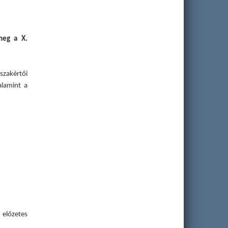
meg a X.
szakértői
alamint a
 előzetes