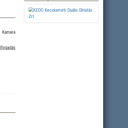
i Kamara
élfogadás