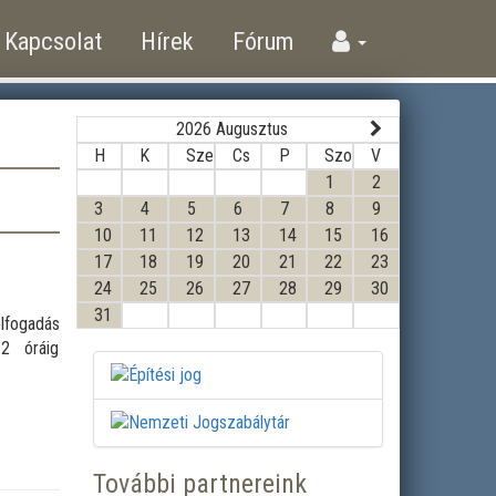
Kapcsolat
Hírek
Fórum
2026 Augusztus
H
K
Sze
Cs
P
Szo
V
1
2
3
4
5
6
7
8
9
10
11
12
13
14
15
16
17
18
19
20
21
22
23
24
25
26
27
28
29
30
31
élfogadás
2 óráig
További partnereink