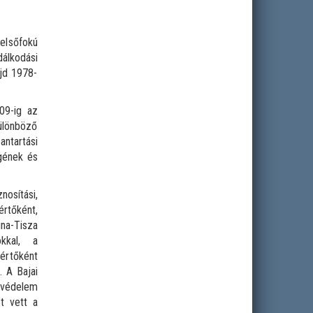
elsőfokú
lkodási
jd 1978-
09-ig az
különböző
antartási
égének és
osítási,
értőként,
una-Tisza
okkal, a
értőként
 A Bajai
A védelem
zt vett a