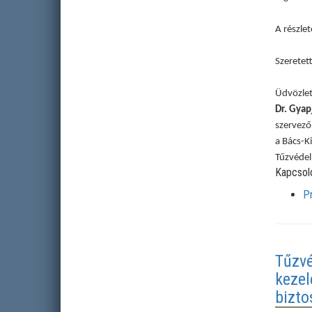
A részle
Szeretet
Üdvözlet
Dr. Gyap
szervező
a Bács-K
Tűzvédel
Kapcsol
P
Tűzvé
kezel
bizto