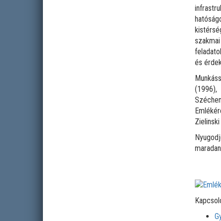
infrastr
hatóság
kistérsé
szakmai
feladato
és érdek
Munkássá
(1996),
Széchen
Emlékér
Zielinski
Nyugodjo
maradan
Kapcsol
G