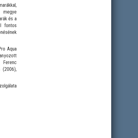
marákkal,
 a megye
arák és a
l fontos
lenésének
 Pro Aqua
anyozott
k Ferenc
 (2006),
zolgálata