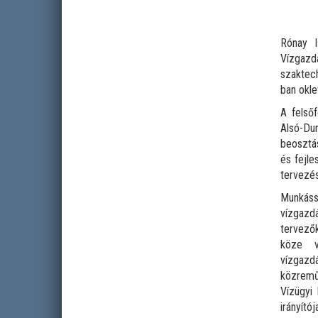
Rónay I
Vízgaz
szaktec
ban okle
A felső
Alsó-Dun
beosztás
és fejle
tervezés
Munkáss
vízgazdá
tervezők
köze ví
vízgazd
közremű
Vízügyi 
irányító