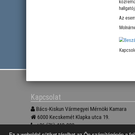
közremű
hallgatój
Az esemé
Molnárné
Kapcsol
Kapcsolat
Bács-Kiskun Vármegyei Mérnöki Kamara
6000
Kecskemét
Klapka utca 19.
+36 (76) 418-020
bkmmk@bkmmk.hu
Ez a weboldal sütiket tárolhat az Ön számítógépén a f