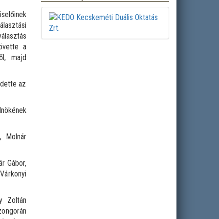
selőinek
lasztási
álasztás
övette a
ől, majd
rdette az
lnökének
n, Molnár
ár Gábor,
Várkonyi
y Zoltán
zongorán