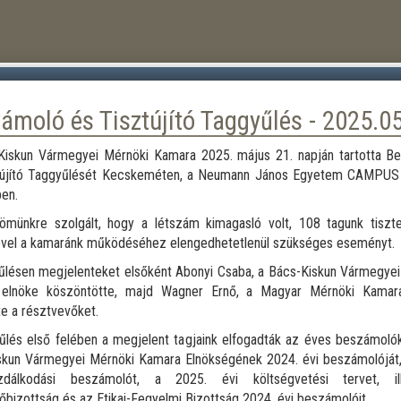
ámoló és Tisztújító Taggyűlés - 2025.05
Kiskun Vármegyei Mérnöki Kamara 2025. május 21. napján tartotta B
tújító Taggyűlését Kecskeméten, a Neumann János Egyetem CAMPUS 
en.
ömünkre szolgált, hogy a létszám kimagasló volt, 108 tagunk tiszt
tével a kamaránk működéséhez elengedhetetlenül szükséges eseményt.
űlésen megjelenteket elsőként Abonyi Csaba, a Bács-Kiskun Vármegyei
elnöke köszöntötte, majd Wagner Ernő, a Magyar Mérnöki Kamar
e a résztvevőket.
lés első felében a megjelent tagjaink elfogadták az éves beszámolók
skun Vármegyei Mérnöki Kamara Elnökségének 2024. évi beszámolóját,
zdálkodási beszámolót, a 2025. évi költségvetési tervet, il
őbizottság és az Etikai-Fegyelmi Bizottság 2024. évi beszámolóit.