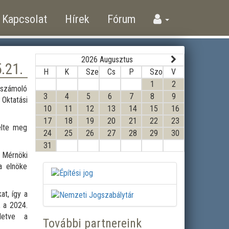
Kapcsolat
Hírek
Fórum
2026 Augusztus
.21.
H
K
Sze
Cs
P
Szo
V
1
2
eszámoló
3
4
5
6
7
8
9
Oktatási
10
11
12
13
14
15
16
17
18
19
20
21
22
23
elte meg
24
25
26
27
28
29
30
31
 Mérnöki
a elnöke
at, így a
 a 2024.
letve a
További partnereink