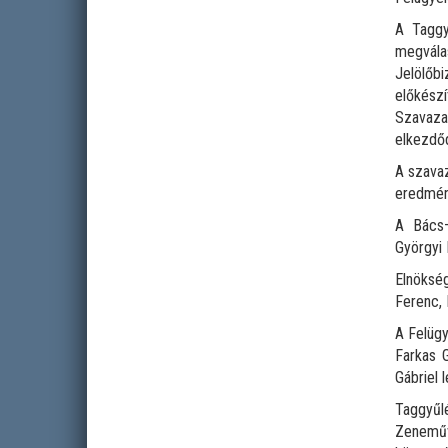
A Taggy
megvála
Jelölőb
előkész
Szavaza
elkezdőd
A szavaz
eredmén
A Bács–
Györgyi 
Elnökség
Ferenc, N
A Felügy
Farkas 
Gábriel l
Taggyűl
Zeneműv