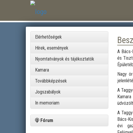
Elérhetőségek
Besz
Hírek, események
A Bács-
és Tisz
Nyomtatványok és tájékoztatók
Épületéb
Kamara
Nagy ör
jelenlé
Továbbképzések
A Taggy
Jogszabályok
Kamara 
In memoriam
üdvözölt
A Taggyű
Bács-Ki
Fórum
évi ga
Felügyel