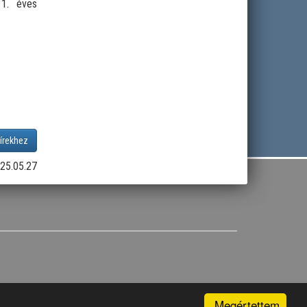
 1. éves
írekhez
25.05.27
Megértettem