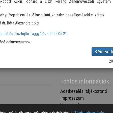
ködött Kuklis Richárd a Liszt Ferenc Zeneművészeti Egyetem
a.
nyt fogadással és jó hangulatú, kötetlen beszélgetésekkel zártuk.
 dr. Bóta Alexandra titkár
ódó dokumentumok:
Vissza a h
20
Fontos információk
Adatkezelési tájékoztató
Impresszum
Kapcsolat
elhasználói élmény növelése érdekében.
Több információ