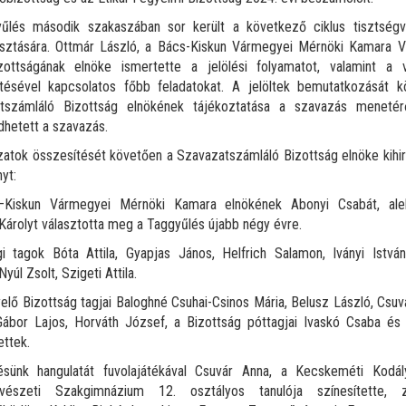
űlés második szakaszában sor került a következő ciklus tisztségvi
sztására. Ottmár László, a Bács-Kiskun Vármegyei Mérnöki Kamara Vá
izottságának elnöke ismertette a jelölési folyamatot, valamint a v
ítésével kapcsolatos főbb feladatokat. A jelöltek bemutatkozását k
tszámláló Bizottság elnökének tájékoztatása a szavazás menetér
hetett a szavazás.
atok összesítését követően a Szavazatszámláló Bizottság elnöke kihi
yt:
Kiskun Vármegyei Mérnöki Kamara elnökének Abonyi Csabát, ale
Károlyt választotta meg a Taggyűlés újabb négy évre.
i tagok Bóta Attila, Gyapjas János, Helfrich Salamon, Iványi Istvá
yúl Zsolt, Szigeti Attila.
elő Bizottság tagjai Baloghné Csuhai-Csinos Mária, Belusz László, Csuv
Gábor Lajos, Horváth József, a Bizottság póttagjai Ivaskó Csaba és 
ettek.
ésünk hangulatát fuvolajátékával Csuvár Anna, a Kecskeméti Kodál
észeti Szakgimnázium 12. osztályos tanulója színesítette, 